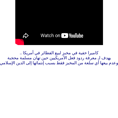
كاميرا خفية في مخبز لبيع الفطائر في أمريكا ..
يهدف لـ معرفة ردود فعل الأمريكيين حين تهان مسلمة محجبة
عدم بيعها أي سلعة من المخبز فقط بسبب إنتمائها إلى الدين الإسلامي