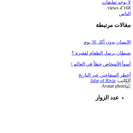
لا يوجد تعليقات
4٬168 views
الناس
مقالات مرتبطة
الإنسان بدون أكل 30 يوم
شيطان يرسل الطعام لفقيرة ؟
أسوأ الأشخاص حظاً في العالم !
أخطر السفاحين عبر التاريخ
الكاتب:
Jafar of Rivia
عدد الزوار