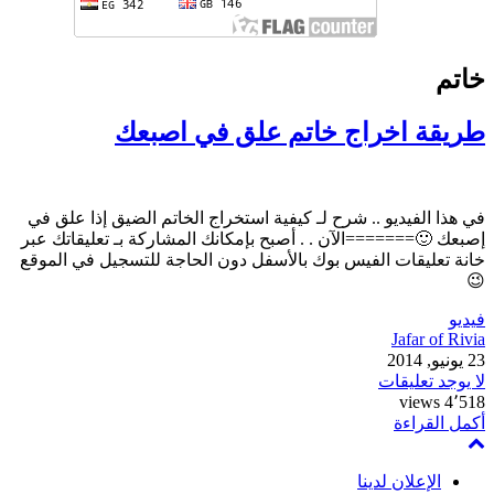
خاتم
طريقة اخراج خاتم علق في اصبعك
في هذا الفيديو .. شرح لـ كيفية استخراج الخاتم الضيق إذا علق في
إصبعك 🙂=======الآن . . أصبح بإمكانك المشاركة بـ تعليقاتك عبر
خانة تعليقات الفيس بوك بالأسفل دون الحاجة للتسجيل في الموقع
😉
فيديو
Jafar of Rivia
23 يونيو, 2014
لا يوجد تعليقات
4٬518 views
أكمل القراءة
الإعلان لدينا