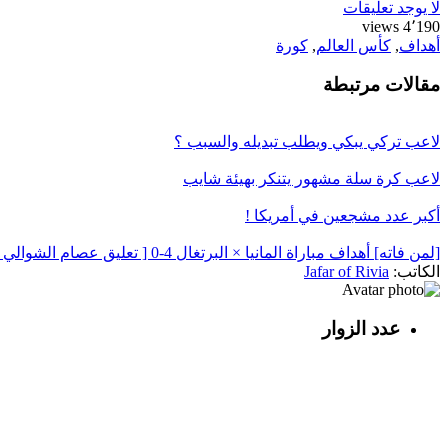
لا يوجد تعليقات
4٬190 views
أهداف
,
كأس العالم
,
كورة
مقالات مرتبطة
لاعب تركي يبكي ويطلب تبديله والسبب ؟
لاعب كرة سلة مشهور يتنكر بهيئة شايب
أكبر عدد مشجعين في أمريكا !
[لمن فاته] أهداف مباراة المانيا × البرتغال 4-0 [ تعليق عصام الشوالي ]
الكاتب:
Jafar of Rivia
عدد الزوار