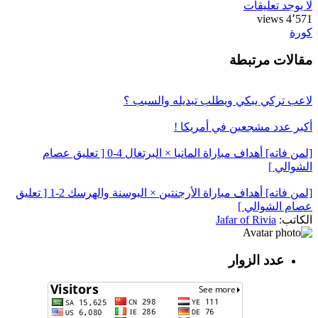
لا يوجد تعليقات
4٬571 views
كورة
مقالات مرتبطة
لاعب تركي يبكي ويطلب تبديله والسبب ؟
أكبر عدد مشجعين في أمريكا !
[لمن فاته] أهداف مباراة المانيا × البرتغال 4-0 [ تعليق عصام
الشوالي ]
[لمن فاته] أهداف مباراة الأرجنتين × البوسنة والهرسك 2-1 [ تعليق
عصام الشوالي ]
الكاتب:
Jafar of Rivia
عدد الزوار