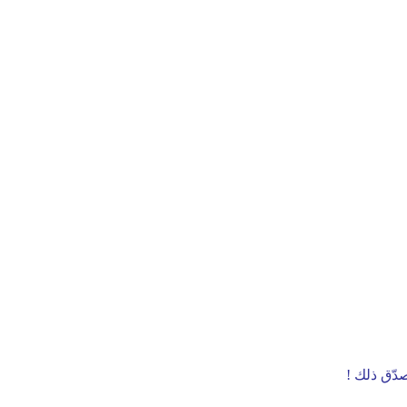
دّق ذلك !