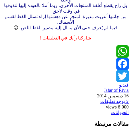
بل راح يقطع أغلفة المنتجات الأخرى، ربما أملا بالعودة إليها لتذوقها
في وقت لاحق.
من جانبها أعربت مديرة المتجر عن دهشتها إزاء تسلل القط لقسم
الأسماك،
فيما لم يُعرف حتى الآن ما آل إليه مصير القط-اللص.
😛
شاركنا رأيك في التعليقات !
WhatsApp
Facebook
فيديو
Twitter
Jafar of Rivia
16 ديسمبر, 2014
لا يوجد تعليقات
6٬000 views
الحيوانات
مقالات مرتبطة